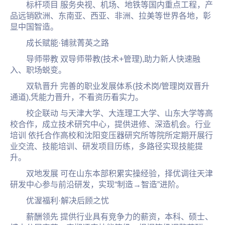
标杆项目 服务央视、机场、地铁等国内重点工程，产
品远销欧洲、东南亚、西亚、非洲、拉美等世界各地，彰
显中国智造。
成长赋能·铺就菁英之路
导师带教 双导师带教(技术+管理),助力新人快速融
入、职场蜕变。
双轨晋升 完善的职业发展体系(技术岗/管理岗双晋升
通道),凭能力晋升，不看资历看实力。
校企联动 与天津大学、大连理工大学、山东大学等高
校合作，成立技术研究中心，提供进修、深造机会。行业
培训 依托合作高校和沈阳变压器研究所等院所定期开展行
业交流、技能培训、研发项目历练，多路径实现技能提
升。
双地发展 可在山东本部积累实操经验，择优调往天津
研发中心参与前沿研发，实现“制造→智造”进阶。
优渥福利·解决后顾之忧
薪酬领先 提供行业具有竞争力的薪资，本科、硕士、