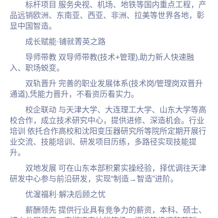
标杆项目 服务央视、机场、地铁等国内重点工程，产
品远销欧洲、东南亚、西亚、非洲、拉美等世界各地，彰
显中国智造。
成长赋能·铺就菁英之路
导师带教 双导师带教(技术+管理),助力新人快速融
入、职场蜕变。
双轨晋升 完善的职业发展体系(技术岗/管理岗双晋升
通道),凭能力晋升，不看资历看实力。
校企联动 与天津大学、大连理工大学、山东大学等高
校合作，成立技术研究中心，提供进修、深造机会。行业
培训 依托合作高校和沈阳变压器研究所等院所定期开展行
业交流、技能培训、研发项目历练，多路径实现技能提
升。
双地发展 可在山东本部积累实操经验，择优调往天津
研发中心参与前沿研发，实现“制造→智造”进阶。
优渥福利·解决后顾之忧
薪酬领先 提供行业具有竞争力的薪资，本科、硕士、